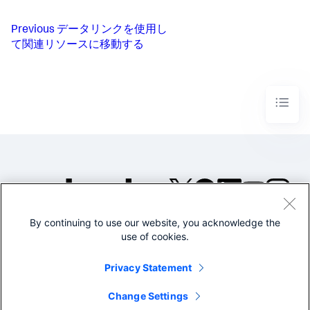
Previous
データリンクを使用し
て関連リソースに移動する
By continuing to use our website, you acknowledge the
©2005-2026 Splunk Inc. All
use of cookies.
rights reserved.
Legal
Privacy
Website
Privacy Statement
Terms of Use
Change Settings