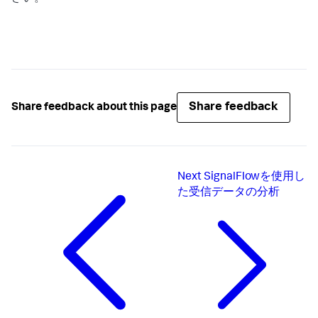
Share feedback
Share feedback about this page
Next
SignalFlowを使用し
た受信データの分析