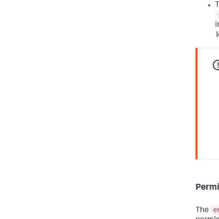
T
i
Permi
e
The