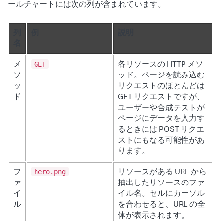
ールチャートには次の列が含まれています。
列
例
説明
名
GET
メ
各リソースの HTTP メソ
ソ
ッド。ページを読み込む
ッ
リクエストのほとんどは
ド
GET リクエストですが、
ユーザーや合成テストが
ページにデータを入力す
るときには POST リクエ
ストにもなる可能性があ
ります。
hero.png
フ
リソースがある URL から
ァ
抽出したリソースのファ
イ
イル名。セルにカーソル
ル
を合わせると、URL の全
体が表示されます。